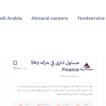
di Arabia
Almarai careers
foodservice
مسئول ادارى في شركه Sky
Finance
منذ 6 سنوات
Administration
شركه Sky Finance تطلب الوظيفه التالية: &bull;مسئول ادارى مزايا العمل فى شركتنا: 1-
مرتب متميز 2- تأمين إجتماعى 3- تأمين طبى 4- التدريب والتطوير بشكل مستمر 5- تدرج
وظيفي واضح 6- بيئة عمل ودية وتشجيعية...
الموقع
نوع العمل
سنين الخبرة
الراتب