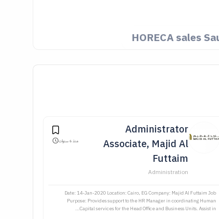
HORECA sales Sau
Administrator
Associate, Majid Al
منذ 6 سنوات
Futtaim
Administration
Date: 14-Jan-2020 Location: Cairo, EG Company: Majid Al Futtaim Job
Purpose: Provides support to the HR Manager in coordinating Human
Capital services for the Head Office and Business Units. Assist in...