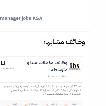
 manager jobs KSA
وظائف مشابهة
وظائف مؤهلات عليا و
متوسطة
منذ 6 سنوات
Administration
تعد IBS الآن بفخر إحدى المؤسسات الرائدة في مجال الاستعانة بمصادر خارجية في مصر والتي
تتمتع بخبرة تزيد عن 30 عامًا في خدمة حوالي 305 من العملاء المحليين والمتعددي
الجنسيات في جميع أنحاء البلاد في مجموع...
الموقع
نوع العمل
سنين الخبرة
الراتب