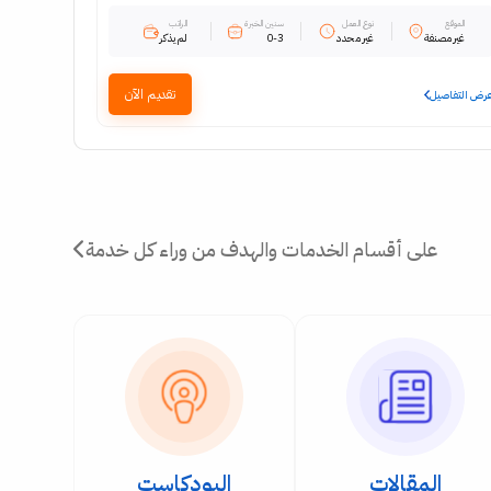
الموقع
نوع العمل
سنين الخبرة
الراتب
غير مصنفة
غير محدد
0-3
لم يذكر
تقديم الآن
رض التفاصيل
على أقسام الخدمات والهدف من وراء كل خدمة
المقالات
البودكاست