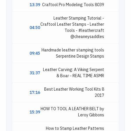
13:39
Craftool Pro Modeling Tools 8039
Leather Stamping Tutorial -
Craftool Leather Stamps - Leather
04:50
Tools - #leathercraft
@cheaneysaddles
Handmade leather stamping tools
09:45
Serpentine Design Stamps
Leather Carving: A Viking Serpent
31:37
& Boar - REAL TIME ASMR
8 Best Leather Working Tool Kits
17:16
2017
HOW TO TOOL A LEATHER BELT by
15:39
Leroy Gibbons
How to Stamp Leather Patterns