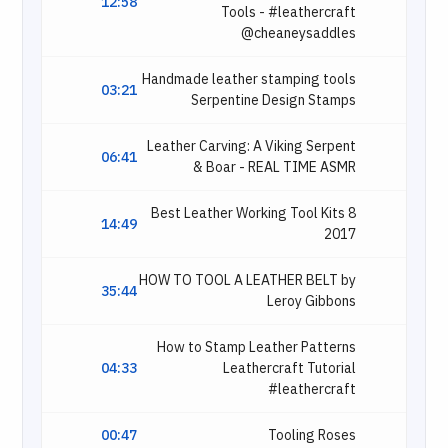
12:58
Tools - #leathercraft
@cheaneysaddles
Handmade leather stamping tools
03:21
Serpentine Design Stamps
Leather Carving: A Viking Serpent
06:41
& Boar - REAL TIME ASMR
8 Best Leather Working Tool Kits
14:49
2017
HOW TO TOOL A LEATHER BELT by
35:44
Leroy Gibbons
How to Stamp Leather Patterns
04:33
Leathercraft Tutorial
#leathercraft
00:47
Tooling Roses