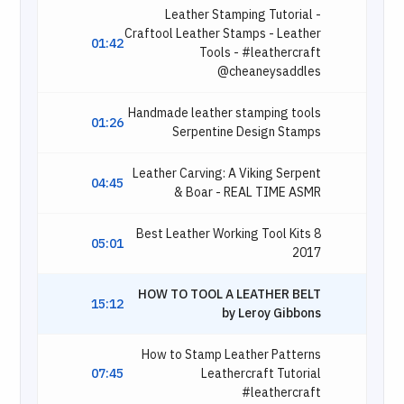
Leather Stamping Tutorial -
Craftool Leather Stamps - Leather
01:42
Tools - #leathercraft
@cheaneysaddles
Handmade leather stamping tools
01:26
Serpentine Design Stamps
Leather Carving: A Viking Serpent
04:45
& Boar - REAL TIME ASMR
8 Best Leather Working Tool Kits
05:01
2017
HOW TO TOOL A LEATHER BELT
15:12
by Leroy Gibbons
How to Stamp Leather Patterns
07:45
Leathercraft Tutorial
#leathercraft