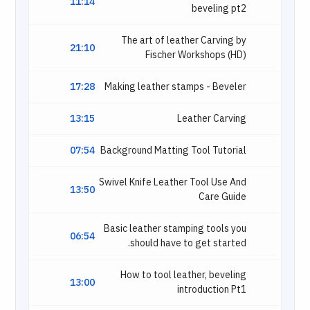
11:14
beveling pt2
The art of leather Carving by
21:10
Fischer Workshops (HD)
17:28
Making leather stamps - Beveler
13:15
Leather Carving
07:54
Background Matting Tool Tutorial
Swivel Knife Leather Tool Use And
13:50
Care Guide
Basic leather stamping tools you
06:54
should have to get started.
How to tool leather, beveling
13:00
introduction Pt1