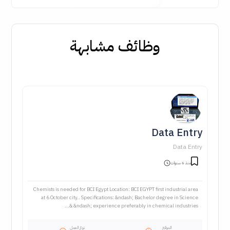
وظائف مشابهة
Data Entry
Data Entry
منذ 6 سنوات
Chemists is needed for BCI Egypt Location: BCI EGYPT first industrial area
at 6 October city.. Specifications: &ndash; Bachelor degree in Science
&ndash; experience preferably in chemical industries &...
الموقع
نوع العمل