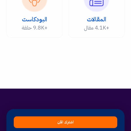
المقالات
البودكاست
+4.1K مقال
+9.8K حلقة
اشترك الآن