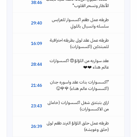
38:46
الأنظار وتسحر القلوب"
طريقه عمل طقم اكسسوار للعرايس
29:40
سلسله وانسيال باللولي
طريقه عمل عقد لولى بطريقه احترافية
16:09
للمبتدئين (اكسسوارات)
عقد سواريه من اللؤلؤ😍 اكسسوارات
28:44
عالم هناء ❤️❤️
"اكسسوارات بنات عقد واسوره جنان
21:46
(اكسسوارات عالم هناء) 🌹🌹😜
ازاى بتبتدى شغل اكسسوارات (خاماتى
23:43
من الاكسسوارات)
طريقه عمل حلق اللؤلؤ الترند طقم لولى
26:39
(حلق وغويشه)