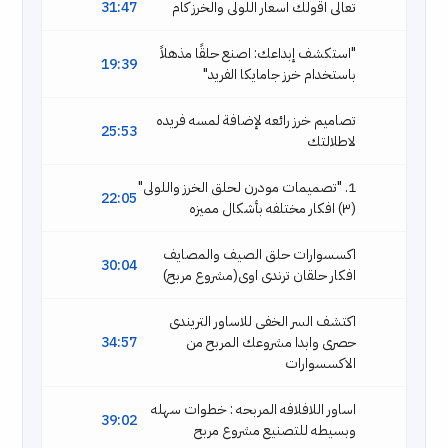
تعالى اقولك اسعار اللولى والخرز كام
31:47
"استكشف إبداعك: اصنع حلقًا مذهلاً
19:39
باستخدام خرز جامايكا الفريد"
تصاميم خرز رائعه لإضافة لمسه فريده
25:53
لاطلالتك
1. "تصميمات مودرن لحلق الخرز واللولى"
22:05
(٣) افكار مختلفه بأشكال مميزه
اكسسوارات حلق الصيف والمصايف
30:04
افكار حلقان ترندى اوى(مشروع مربح)
اكتشف السر الخفى للاساور التريندى
حصرى وابدا مشروعك المربح من
34:57
الاكسسوارات
اساور اللافلافه المربحه : خطوات سهله
39:02
وبسيطه للتصنيع مشروع مربح