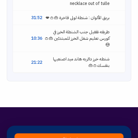
necklace out of tulle
بريق الألوان : شنطة لولى فاخرة 👜👛💋
31:52
طريقه تقفيل جنب الشنطة الخرز في
كورس تعليم شغل الخرز للمبتدئين 👜👛
10:36
😍
شنطه خرز دائريه هاند ميد اصنعيها
21:22
بنفسك👛👜