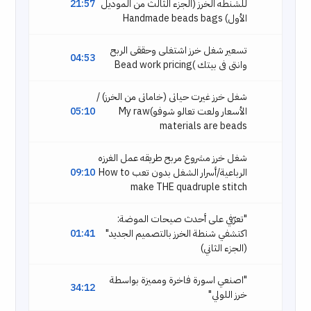
للشنطه الخرز (الجزء الثالث من الموديل
21:57
الأول) Handmade beads bags
تسعير شغل خرز اشتغلى وحققى الربح
04:53
وانتى فى بيتك )Bead work pricing
شغل خرز غيرت حياتى (خاماتى من الخرز) /
الأسعار ولعت تعالو شوفو)My raw
05:10
materials are beads
شغل خرز مشروع مربح طريقه عمل الغرزه
الرباعية/أسرار الشغل بدون تعب How to
09:10
make THE quadruple stitch
"تعرّفي على أحدث صيحات الموضة:
اكتشفي شنطة الخرز بالتصميم الجديد"
01:41
(الجزء الثاني)
"اصنعي اسورة فاخرة ومميزة بواسطة
34:12
خرز اللولي"