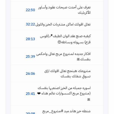
تعرف على أحدث صيحات عقود وأساور
22:50
الأكريليك
تعالى اقولك اماكن مشتريات الخرز واللولى
32:22
كيفيه صنع عقد الوان الطيف🪁(قوس
28:13
قزح) بسهوله وبساطه😍
افكار جديده لمشروع مربح تعالى واحكمى
25:39
بنفسك🎀
مشروعك هينجح تعالى اقولك ازاى
26:06
تسوقي شغلك بنفسك
اسوره جميله من الخرز اصنعيها بنفسك
(مشروع مربح اكسسوارات عالم هناء ❤️
25:41
🎀
شنطه خرز هاند ميد #مشروع_مربح
20:08