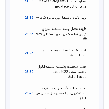
بخطوات بسيطة!Make an elegant
41:05
necklace out of tulle
بريق الألوان : شنطة لولى فاخرة 👜👛💋
21:36
طريقه تقفيل جنب الشنطة الخرز في
كورس تعليم شغل الخرز للمبتدئين 👜👛
28:35
😍
شنطه خرز دائريه هاند ميد اصنعيها
21:25
بنفسك👛👜
اعملى شنطتك بنفسك الشنطه اللولى
#هاند_ميد #bags2022
28:30
#shortvideo
تعليم صناعه الاكسسوارات اليدويه
للمبتدئين _طريقه عمل حلق جميل من
23:43
اللؤلؤ