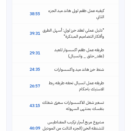
كيفيه عمل طقم لولى هاند ميد الجزء
38:55
الثاني
"دليل عملي لعقد خرز لولي: أسهل الطرق
39:31
وأفكار التصاميم المبتكرة"
طريقه عمل طقم اكسسوار للعيد
29:31
(عقد_حلق _ وانسيال)
شنط خرز هاند ميد واكسسوارات
24:35
طريقه عمل انسيال تحفه طريقه ربط
26:57
الاستيك باحكام
تسعير شغل الاكسسوارات سعرى شغلك
43:15
بنفسك بمنتهى السهوله
مشروع مربح أسرار تركيب المغناطيس
للشنطه الخرز (الجزء الثالث من الموديل
46:09