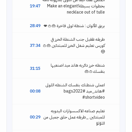
بخطوات بسيطة!Make an elegant
19:47
necklace out of tulle
بريق الألوان : شنطة لولى فاخرة 👜👛💋
28:49
طريقه تقفيل جنب الشنطة الخرز في
كورس تعليم شغل الخرز للمبتدئين 👜👛
37:34
😍
شنطه خرز دائريه هاند ميد اصنعيها
31:15
بنفسك👛👜
اعملى شنطتك بنفسك الشنطه اللولى
#هاند_ميد #bags2022
00:08
#shortvideo
تعليم صناعه الاكسسوارات اليدويه
للمبتدئين _طريقه عمل حلق جميل من
00:29
اللؤلؤ