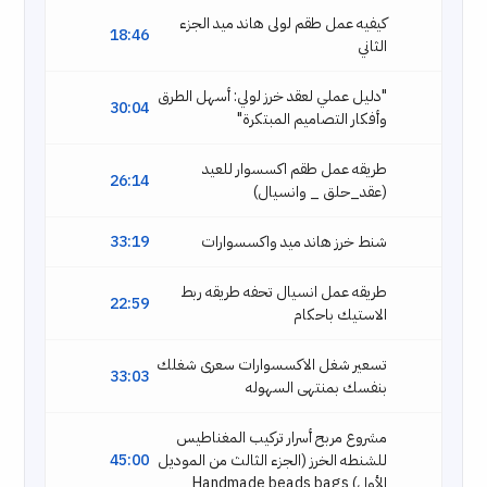
كيفيه عمل طقم لولى هاند ميد الجزء
18:46
الثاني
"دليل عملي لعقد خرز لولي: أسهل الطرق
30:04
وأفكار التصاميم المبتكرة"
طريقه عمل طقم اكسسوار للعيد
26:14
(عقد_حلق _ وانسيال)
شنط خرز هاند ميد واكسسوارات
33:19
طريقه عمل انسيال تحفه طريقه ربط
22:59
الاستيك باحكام
تسعير شغل الاكسسوارات سعرى شغلك
33:03
بنفسك بمنتهى السهوله
مشروع مربح أسرار تركيب المغناطيس
للشنطه الخرز (الجزء الثالث من الموديل
45:00
الأول) Handmade beads bags