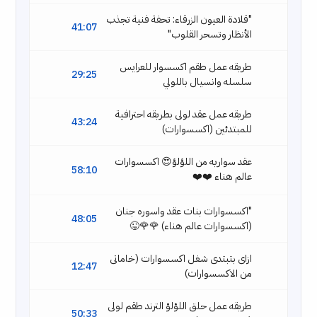
"قلادة العيون الزرقاء: تحفة فنية تجذب
41:07
الأنظار وتسحر القلوب"
طريقه عمل طقم اكسسوار للعرايس
29:25
سلسله وانسيال باللولي
طريقه عمل عقد لولى بطريقه احترافية
43:24
للمبتدئين (اكسسوارات)
عقد سواريه من اللؤلؤ😍 اكسسوارات
58:10
عالم هناء ❤️❤️
"اكسسوارات بنات عقد واسوره جنان
48:05
(اكسسوارات عالم هناء) 🌹🌹😜
ازاى بتبتدى شغل اكسسوارات (خاماتى
12:47
من الاكسسوارات)
طريقه عمل حلق اللؤلؤ الترند طقم لولى
50:33