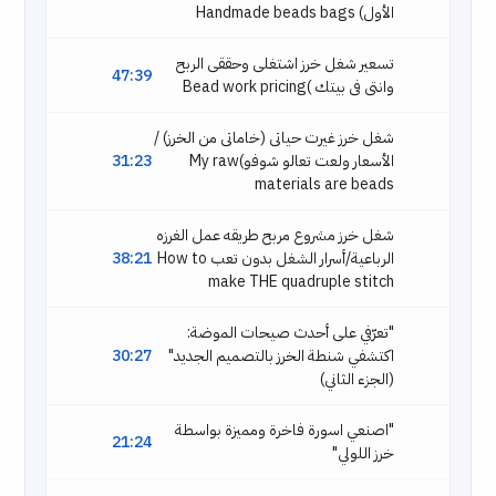
الأول) Handmade beads bags
تسعير شغل خرز اشتغلى وحققى الربح
47:39
وانتى فى بيتك )Bead work pricing
شغل خرز غيرت حياتى (خاماتى من الخرز) /
الأسعار ولعت تعالو شوفو)My raw
31:23
materials are beads
شغل خرز مشروع مربح طريقه عمل الغرزه
الرباعية/أسرار الشغل بدون تعب How to
38:21
make THE quadruple stitch
"تعرّفي على أحدث صيحات الموضة:
اكتشفي شنطة الخرز بالتصميم الجديد"
30:27
(الجزء الثاني)
"اصنعي اسورة فاخرة ومميزة بواسطة
21:24
خرز اللولي"