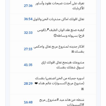
تعرف على أحدث صيحات عقود وأساور
27:36
الأكريليك
تعالى اقولك اماكن مشتريات الخرز واللولى
36:54
كيفيه صنع عقد الوان الطيف🪁(قوس
32:33
قزح) بسهوله وبساطه😍
افكار جديده لمشروع مربح تعالى واحكمى
27:15
بنفسك🎀
مشروعك هينجح تعالى اقولك ازاى
41:35
تسوقي شغلك بنفسك
اسوره جميله من الخرز اصنعيها بنفسك
(مشروع مربح اكسسوارات عالم هناء ❤️
28:29
🎀
شنطه خرز هاند ميد #مشروع_مربح
16:48
#اكسسوارات