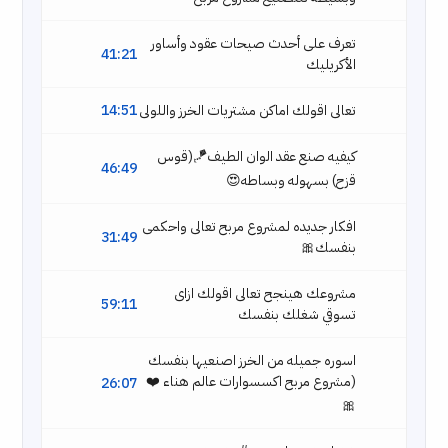
تعرف على أحدث صيحات عقود وأساور
41:21
الأكريليك
تعالى اقولك اماكن مشتريات الخرز واللولى
14:51
كيفيه صنع عقد الوان الطيف🪁(قوس
46:49
قزح) بسهوله وبساطه😍
افكار جديده لمشروع مربح تعالى واحكمى
31:49
بنفسك🎀
مشروعك هينجح تعالى اقولك ازاى
59:11
تسوقي شغلك بنفسك
اسوره جميله من الخرز اصنعيها بنفسك
(مشروع مربح اكسسوارات عالم هناء ❤️
26:07
🎀