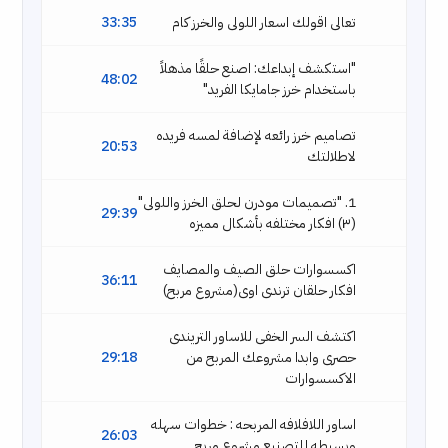
تعالى اقولك اسعار اللولى والخرز كام
33:35
"استكشف إبداعك: اصنع حلقًا مذهلاً
48:02
باستخدام خرز جامايكا الفريد"
تصاميم خرز رائعه لإضافة لمسه فريده
20:53
لاطلالتك
1. "تصميمات مودرن لحلق الخرز واللولى"
29:39
(٣) افكار مختلفه بأشكال مميزه
اكسسوارات حلق الصيف والمصايف
36:11
افكار حلقان ترندى اوى(مشروع مربح)
اكتشف السر الخفى للاساور التريندى
حصرى وابدا مشروعك المربح من
29:18
الاكسسوارات
اساور اللافلافه المربحه : خطوات سهله
26:03
وبسيطه للتصنيع مشروع مربح