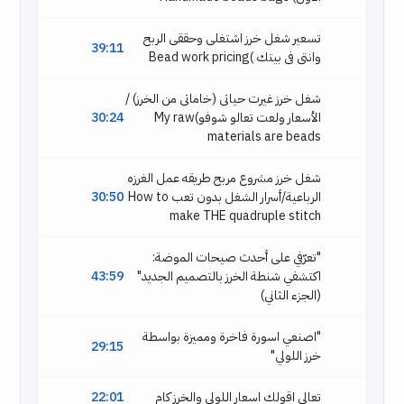
تسعير شغل خرز اشتغلى وحققى الربح
39:11
وانتى فى بيتك )Bead work pricing
شغل خرز غيرت حياتى (خاماتى من الخرز) /
الأسعار ولعت تعالو شوفو)My raw
30:24
materials are beads
شغل خرز مشروع مربح طريقه عمل الغرزه
الرباعية/أسرار الشغل بدون تعب How to
30:50
make THE quadruple stitch
"تعرّفي على أحدث صيحات الموضة:
اكتشفي شنطة الخرز بالتصميم الجديد"
43:59
(الجزء الثاني)
"اصنعي اسورة فاخرة ومميزة بواسطة
29:15
خرز اللولي"
تعالى اقولك اسعار اللولى والخرز كام
22:01