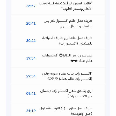
"قلادة العيون الزرقاء: تحفة فنية تجذب
36:57
الأنظار وتسحر القلوب"
طريقه عمل طقم اكسسوار للعرايس
20:41
سلسله وانسيال باللولي
طريقه عمل عقد لولى بطريقه احترافية
30:44
للمبتدئين (اكسسوارات)
عقد سواريه من اللؤلؤ😍 اكسسوارات
37:54
عالم هناء ❤️❤️
"اكسسوارات بنات عقد واسوره جنان
27:54
(اكسسوارات عالم هناء) 🌹🌹😜
ازاى بتبتدى شغل اكسسوارات (خاماتى
09:41
من الاكسسوارات)
طريقه عمل حلق اللؤلؤ الترند طقم لولى
31:19
(حلق وغويشه)