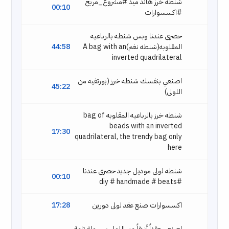
شنطه خرز هاند ميد #مشروع_مربح
00:10
#اكسسوارات
حصرى عندنا وبس شنطه بالرباعيه
المقلوبه(شنطه نغم)A bag with an
44:58
inverted quadrilateral
اصنعي بنفسك شنطه خرز (بورتفيه من
45:22
اللولى)
شنطه خرز بالرباعيه المقلوبه bag of
beads with an inverted
17:30
quadrilateral, the trendy bag only
here
شنطه لولى موديل جديد حصرى عندنا
00:10
#diy # handmade # beats
اكسسوارات صنع عقد لولى دورين
17:28
اصنعي عقداً أنيقاً من اللولى بسهولة تامة