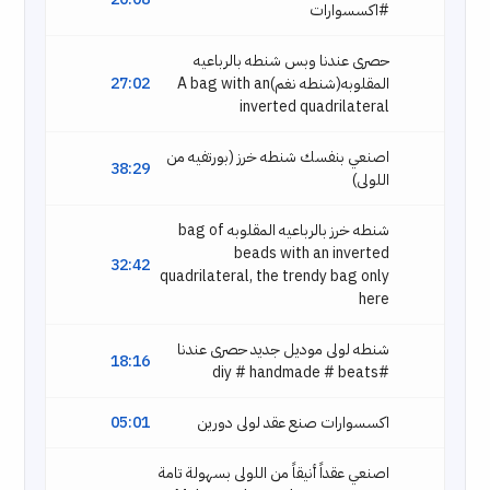
#اكسسوارات
حصرى عندنا وبس شنطه بالرباعيه
المقلوبه(شنطه نغم)A bag with an
27:02
inverted quadrilateral
اصنعي بنفسك شنطه خرز (بورتفيه من
38:29
اللولى)
شنطه خرز بالرباعيه المقلوبه bag of
beads with an inverted
32:42
quadrilateral, the trendy bag only
here
شنطه لولى موديل جديد حصرى عندنا
18:16
#diy # handmade # beats
اكسسوارات صنع عقد لولى دورين
05:01
اصنعي عقداً أنيقاً من اللولى بسهولة تامة