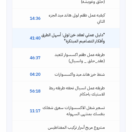
(حلق وغويشه)
كيفيه عمل طقم لولى هاند ميد الجزء
14:36
الثاني
"دليل عملي لعقد خرز لولي: أسهل الطرق
41:40
وأفكار التصاميم المبتكرة"
طريقه عمل طقم اكسسوار للعيد
46:37
(عقد_حلق _ وانسيال)
شنط خرز هاند ميد واكسسوارات
04:20
طريقه عمل انسيال تحفه طريقه ربط
56:18
الاستيك باحكام
تسعير شغل الاكسسوارات سعرى شغلك
11:17
بنفسك بمنتهى السهوله
مشروع مربح أسرار تركيب المغناطيس