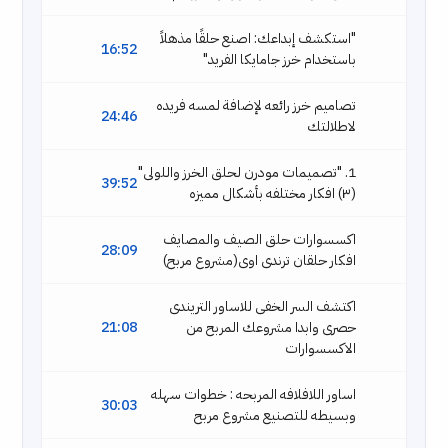
"استكشف إبداعك: اصنع حلقًا مذهلاً
16:52
باستخدام خرز جامايكا الفريد"
تصاميم خرز رائعه لإضافة لمسه فريده
24:46
لاطلالتك
1. "تصميمات مودرن لحلق الخرز واللولى"
39:52
(٣) افكار مختلفه بأشكال مميزه
اكسسوارات حلق الصيف والمصايف
28:09
افكار حلقان ترندى اوى(مشروع مربح)
اكتشف السر الخفى للاساور التريندى
حصرى وابدا مشروعك المربح من
21:08
الاكسسوارات
اساور اللافلافه المربحه : خطوات سهله
30:03
وبسيطه للتصنيع مشروع مربح