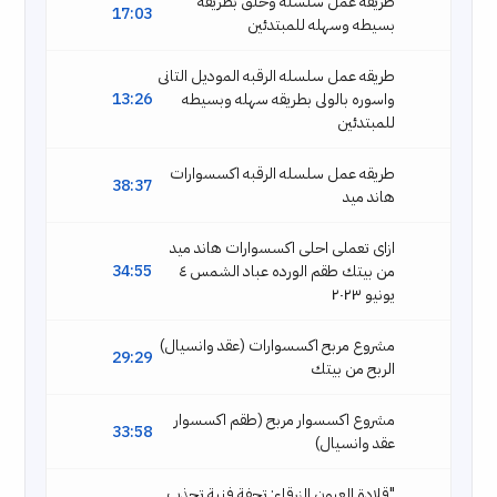
طريقه عمل سلسله وحلق بطريقه
17:03
بسيطه وسهله للمبتدئين
طريقه عمل سلسله الرقبه الموديل التانى
واسوره بالولى بطريقه سهله وبسيطه
13:26
للمبتدئين
طريقه عمل سلسله الرقبه اكسسوارات
38:37
هاند ميد
ازاى تعملى احلى اكسسوارات هاند ميد
من بيتك طقم الورده عباد الشمس ٤
34:55
يونيو ٢٠٢٣
مشروع مربح اكسسوارات (عقد وانسيال)
29:29
الربح من بيتك
مشروع اكسسوار مربح (طقم اكسسوار
33:58
عقد وانسيال)
"قلادة العيون الزرقاء: تحفة فنية تجذب