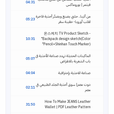
04:31
فيتمر | يوروماكس
من أثينا.. حلبي يصنع ويصدّر أحذية فاخرة
05:23
لقلب أوروبا- حقيبة سفر
온스케치 TV Product Sketch -
10:31
"Backpack design sketch(Color
Pencil+Shinhan Touch Marker)"
الماكينات الحديثة تهدد صناعة الأحذية فى
05:07
باب الشعرية بالانقراض
صناعة الاحذية يإحترافية
04:04
دوت مصر| سوق أحذية الجلد الطبيعي في
02:11
مصر
How To Make JEANS Leather
31:50
Wallet | PDF Leather Pattern