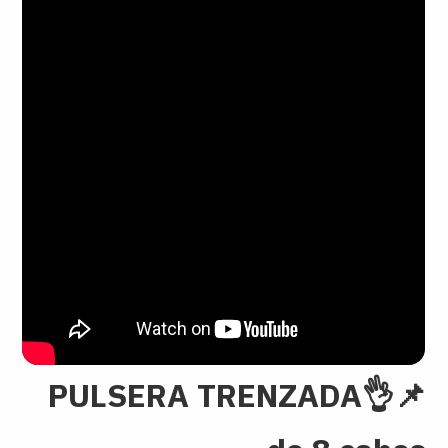
📌PULSERA TRENZADA👌