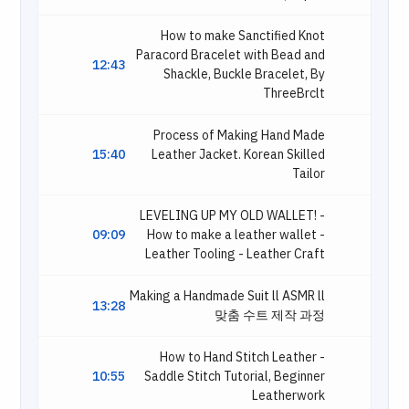
How to make Sanctified Knot
Paracord Bracelet with Bead and
12:43
Shackle, Buckle Bracelet, By
ThreeBrclt
Process of Making Hand Made
15:40
Leather Jacket. Korean Skilled
Tailor
LEVELING UP MY OLD WALLET! -
09:09
How to make a leather wallet -
Leather Tooling - Leather Craft
Making a Handmade Suit ll ASMR ll
13:28
맞춤 수트 제작 과정
How to Hand Stitch Leather -
10:55
Saddle Stitch Tutorial, Beginner
Leatherwork