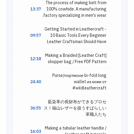
The process of making belt from
13:37
100% cowhide. A manufacturing
factory specializing in men's wear.
Getting Started in Leathercraft -
09:57
10 Basic Tools Every Beginner
Leather Craftsman Should Have
[Leather Craft] Making a Braided
12:18
shopper bag / Free PDF Pattern
Purse/портмоне bi-fold long
24:40
wallet из кожи от
#wildleathercraft
藍染革の長財布ができるプロセ
36:55
ス！福山レザーを扱うすばらしい
革職人たち
Making a tubular leather handle /
16:03