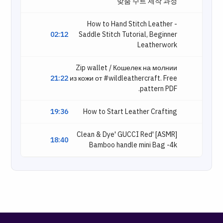
맞춤 수트 제작 과정
How to Hand Stitch Leather -
02:12
Saddle Stitch Tutorial, Beginner
Leatherwork
Zip wallet / Кошелек на молнии
21:22
из кожи от #wildleathercraft. Free
pattern PDF.
19:36
How to Start Leather Crafting
[ASMR] 'Clean & Dye' GUCCI Red
18:40
Bamboo handle mini Bag -4k