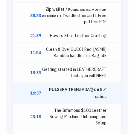
Zip wallet / Кошелек на молнии
38:33
из кожи от #wildleathercraft. Free
pattern PDF.
21:39
How to Start Leather Crafting
[ASMR] 'Clean & Dye' GUCCI Red
11:54
Bamboo handle mini Bag -4k
Getting started in LEATHERCRAFT
18:35
- Tools you will NEED!
📌PULSERA TRENZADA👌de 8
16:37
cabos
The Infamous $100 Leather
23:18
Sewing Machine: Unboxing and
Setup