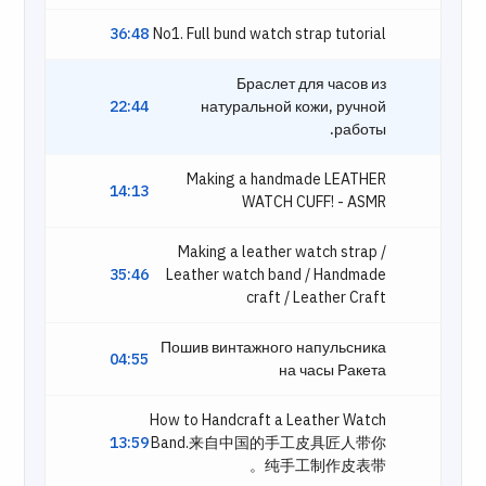
36:48
No1. Full bund watch strap tutorial
Браслет для часов из
22:44
натуральной кожи, ручной
работы.
Making a handmade LEATHER
14:13
WATCH CUFF! - ASMR
Making a leather watch strap /
35:46
Leather watch band / Handmade
craft / Leather Craft
Пошив винтажного напульсника
04:55
на часы Ракета
How to Handcraft a Leather Watch
13:59
Band.来自中国的手工皮具匠人带你
纯手工制作皮表带。