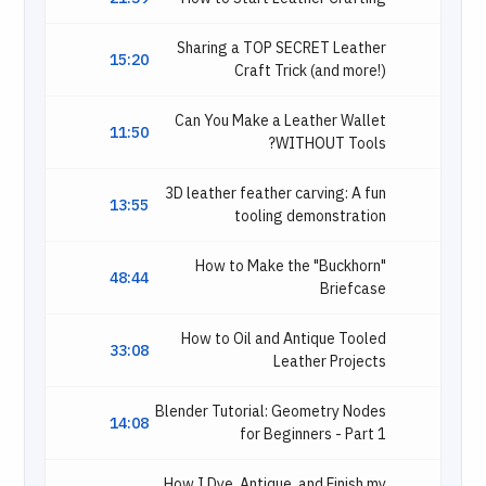
Sharing a TOP SECRET Leather
15:20
Craft Trick (and more!)
Can You Make a Leather Wallet
11:50
WITHOUT Tools?
3D leather feather carving: A fun
13:55
tooling demonstration
How to Make the "Buckhorn"
48:44
Briefcase
How to Oil and Antique Tooled
33:08
Leather Projects
Blender Tutorial: Geometry Nodes
14:08
for Beginners - Part 1
How I Dye, Antique, and Finish my