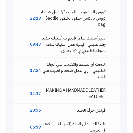
كورس المشغولات الجلدية // عمل شنطة
كروس بالكامل خطوة بخطوة Saddle
22:19
bag
تغيير أستيك ساعه قديم ب أستيك جديد
جلد طبيعي | كيفية عمل أستيك ساعه
09:43
بالجلد الطبيعي في 10 دقايق
النحت أو الضغط والتقبيب علي الجلد
الطبيعي | ازاي اعمل ضغط و تقبيب علي
17:24
الجلد
MAKING A HANDMADE LEATHER
15:17
SATCHEL
فينش حرف الجلد
28:56
تقنية الدق على الجلد (الجزء الاول) لايف
06:59
في الجروب